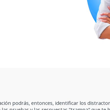
ción podrás, entonces, identificar los distractor
e las pruebas y las respuestas "trampa" que te 