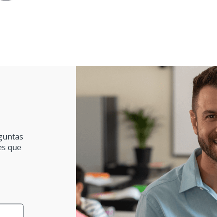
guntas
es que